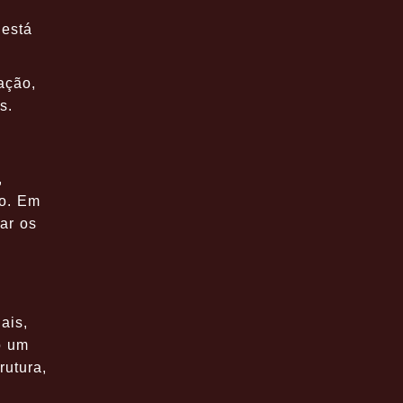
 está
ação,
s.
,
o. Em
ar os
ais,
o um
rutura,