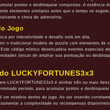
cumular pontos e desbloquear conquistas. A essência d
ente elementos similares antes que o tempo se esgote,
pulsante e cheia de adrenalina.
do Jogo
a por interatividade e desafio está em alta,
 o tradicional modelo de puzzle com elementos de so
 Este código místico desencadeia eventos especiais de
tunidades únicas de ampliar sua pontuação ou desbloq
s do LUCKYFORTUNES3x3
o em LUCKYFORTUNES3x3 é alinhar três ou mais itens
erminado período, para acumular pontos e desbloquear 
 um mistério dentro do jogo. Ao ser inserido corretam
m aumentar a complexidade ou recompensas disponíveis