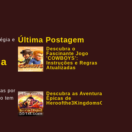
Última Postagem
égia e
Descubra o
Fascinante Jogo
'COWBOYS':
 a
Instruções e Regras
Atualizadas
e
tas por
Descubra as Aventuras
go tem
Épicas de
Heroofthe3KingdomsCaoCao