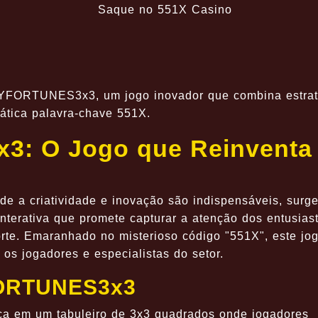
FORTUNES3x3, um jogo inovador que combina estrat
mática palavra-chave 551X.
: O Jogo que Reinventa
nde a criatividade e inovação são indispensáveis, surg
interativa que promete capturar a atenção dos entusias
orte. Emaranhado no misterioso código "551X", este jo
 os jogadores e especialistas do setor.
FORTUNES3x3
em um tabuleiro de 3x3 quadrados onde jogadores