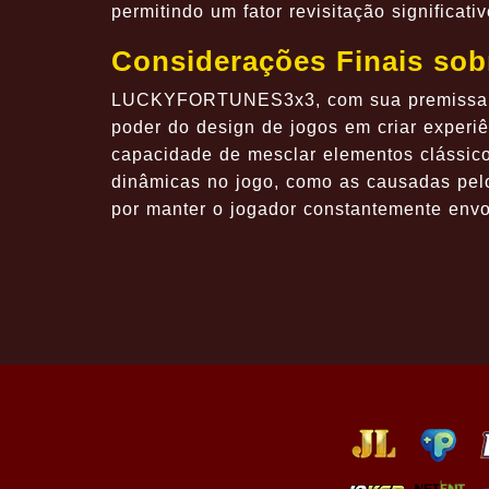
permitindo um fator revisitação significativ
Considerações Finais sob
LUCKYFORTUNES3x3, com sua premissa si
poder do design de jogos em criar experi
capacidade de mesclar elementos clássic
dinâmicas no jogo, como as causadas pelo
por manter o jogador constantemente envol