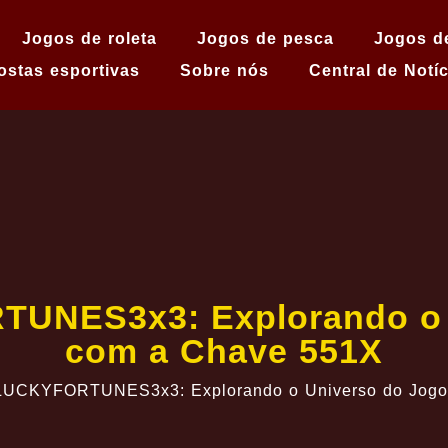
Jogos de roleta
Jogos de pesca
Jogos d
ostas esportivas
Sobre nós
Central de Notíc
TUNES3x3: Explorando o 
com a Chave 551X
LUCKYFORTUNES3x3: Explorando o Universo do Jogo