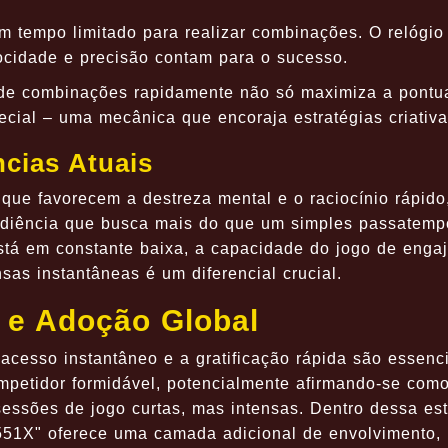
 tempo limitado para realizar combinações. O relógio
locidade e precisão contam para o sucesso.
de combinações rapidamente não só maximiza a pontu
ial – uma mecânica que encoraja estratégias criativa
cias Atuais
ue favorecem a destreza mental e o raciocínio rápido
ência que busca mais do que um simples passatemp
tá em constante baixa, a capacidade do jogo de engaj
as instantâneas é um diferencial crucial.
 e Adoção Global
acesso instantâneo e a gratificação rápida são essenci
idor formidável, potencialmente afirmando-se com
essões de jogo curtas, mas intensas. Dentro dessa est
 "551X" oferece uma camada adicional de envolvimento,