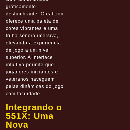
gráficamente
deslumbrante, GreatLion
oferece uma paleta de
cores vibrantes e uma
trilha sonora imersiva,
elevando a experiência
de jogo a um nível
superior. A interface
intuitiva permite que
jogadores iniciantes e
veteranos naveguem
pelas dinâmicas do jogo
com facilidade.
Integrando o
551X: Uma
Nova