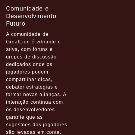
Comunidade e
Desenvolvimento
Futuro
A comunidade de
GreatLion é vibrante e
ativa, com fóruns e
grupos de discussão
dedicados onde os
jogadores podem
compartilhar dicas,
debater estratégias e
formar novas alianças. A
interação contínua com
os desenvolvedores
garante que as
sugestões dos jogadores
são levadas em conta,