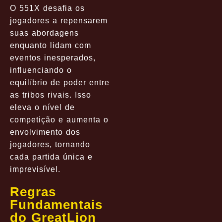
O 551X desafia os
jogadores a repensarem
suas abordagens
enquanto lidam com
eventos inesperados,
influenciando o
equilíbrio de poder entre
as tribos rivais. Isso
eleva o nível de
competição e aumenta o
envolvimento dos
jogadores, tornando
cada partida única e
imprevisível.
Regras
Fundamentais
do GreatLion