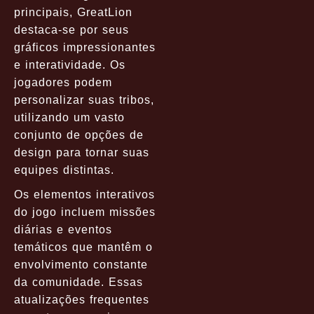
principais, GreatLion
destaca-se por seus
gráficos impressionantes
e interatividade. Os
jogadores podem
personalizar suas tribos,
utilizando um vasto
conjunto de opções de
design para tornar suas
equipes distintas.
Os elementos interativos
do jogo incluem missões
diárias e eventos
temáticos que mantêm o
envolvimento constante
da comunidade. Essas
atualizações frequentes