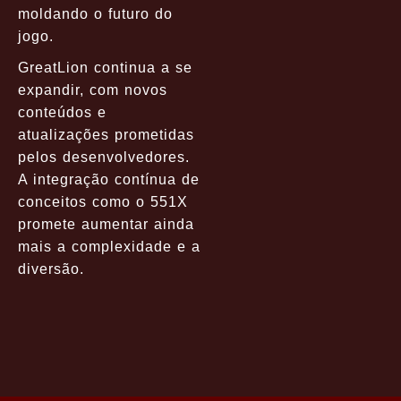
moldando o futuro do
jogo.
GreatLion continua a se
expandir, com novos
conteúdos e
atualizações prometidas
pelos desenvolvedores.
A integração contínua de
conceitos como o 551X
promete aumentar ainda
mais a complexidade e a
diversão.