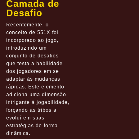
Camada de
Desafio
Recentemente, o
conceito de 551X foi
incorporado ao jogo,
introduzindo um
conjunto de desafios
que testa a habilidade
dos jogadores em se
adaptar às mudanças
rápidas. Este elemento
adiciona uma dimensão
intrigante à jogabilidade,
forçando as tribos a
evoluírem suas
estratégias de forma
dinâmica.