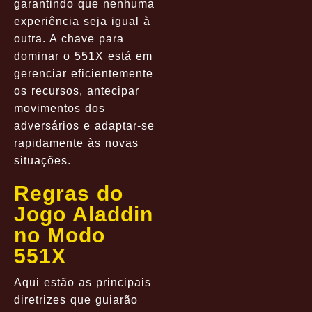
garantindo que nenhuma
experiência seja igual à
outra. A chave para
dominar o 551X está em
gerenciar eficientemente
os recursos, antecipar
movimentos dos
adversários e adaptar-se
rapidamente às novas
situações.
Regras do
Jogo Aladdin
no Modo
551X
Aqui estão as principais
diretrizes que guiarão