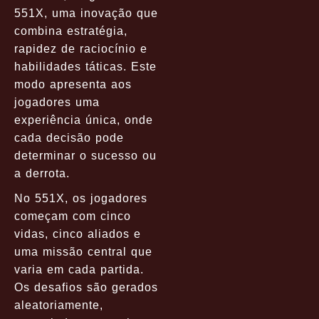
551X, uma inovação que
combina estratégia,
rapidez de raciocínio e
habilidades táticas. Este
modo apresenta aos
jogadores uma
experiência única, onde
cada decisão pode
determinar o sucesso ou
a derrota.
No 551X, os jogadores
começam com cinco
vidas, cinco aliados e
uma missão central que
varia em cada partida.
Os desafios são gerados
aleatoriamente,