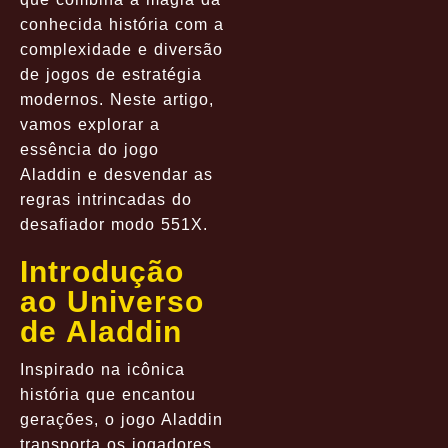
conhecida história com a
complexidade e diversão
de jogos de estratégia
modernos. Neste artigo,
vamos explorar a
essência do jogo
Aladdin e desvendar as
regras intrincadas do
desafiador modo 551X.
Introdução
ao Universo
de Aladdin
Inspirado na icônica
história que encantou
gerações, o jogo Aladdin
transporta os jogadores