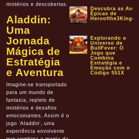
mistérios e descobertas.
Descubra as Aven
Épicas de
Aladdin:
Heroofthe3Kingd
Uma
Jornada
Explorando o
Universo de
Mágica de
BullFever: O
Jogo que
Combina
Estratégia
Estratégia e
Emoção com o
e Aventura
Código 551X
Imagine-se transportado
para um mundo de
fantasia, repleto de
mistérios e desafios
emocionantes. Assim é o
jogo 'Aladdin', uma
experiência envolvente
que combina a magia da